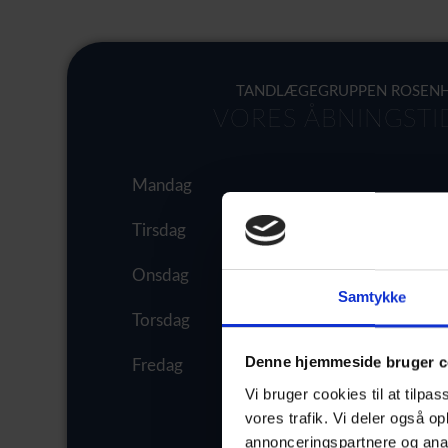
TANDLÆGEGRUPPEN ROSEN
VORES ÅBNINGSTI
Mandag
Tirsdag
Onsdag
Samtykke
Torsdag
Denne hjemmeside bruger c
Fredag
Vi bruger cookies til at tilpas
vores trafik. Vi deler også 
annonceringspartnere og anal
36 75 21 99