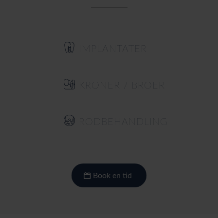
IMPLANTATER
KRONER / BROER
RODBEHANDLING
Book en tid