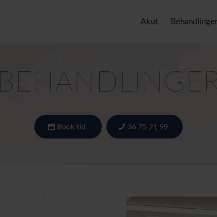
Akut
Behandlinge
BEHANDLINGE
Book tid
36 75 21 99
TRYGGE