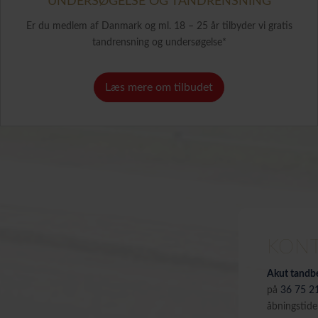
UNDERSØGELSE OG TANDRENSNING
Er du medlem af Danmark og ml. 18 – 25 år tilbyder vi gratis
tandrensning og undersøgelse*
Læs mere om tilbudet
KONT
Akut tandb
på
36 75 2
åbningstide