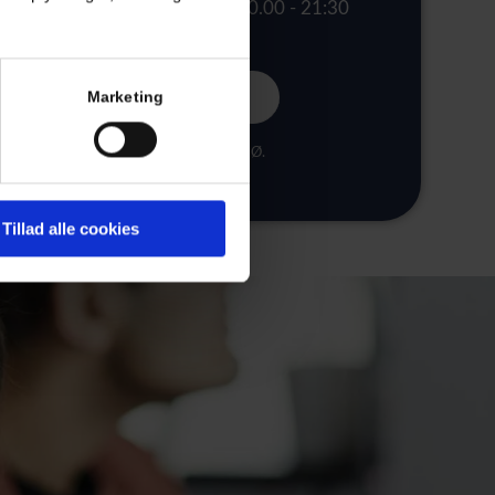
20.00 - 21:30
6 75 21 99
Kontakt
Marketing
evagten.dk – Oslo Plads 14, 2100 Kbh. Ø.
Tillad alle cookies