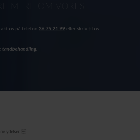
ØRE MERE OM VORES
takt os på telefon
36 75 21 99
eller skriv til os
t tandbehandling.
rie ydelser. 