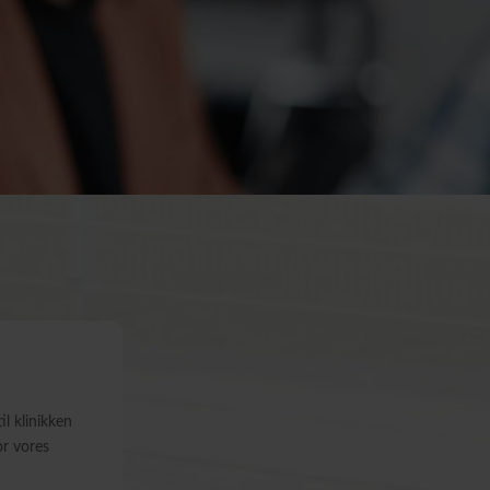
l klinikken
or vores