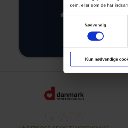
dem, eller som de har indsaml
5/5
Samtykkevalg
Nødvendig
Rosenhøj 1, 2650 Hvidovre
Kun nødvendige cook
GRATIS