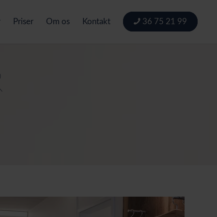
r
Priser
Om os
Kontakt
36 75 21 99
R