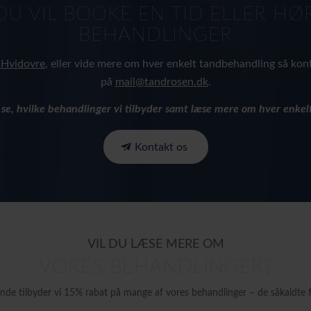
DU VIL BOOKE EN TID ELLER H
BEHANDLINGER
 Hvidovre
, eller vide mere om hver enkelt tandbehandling så kon
på
mail@tandrosen.dk
.
se, hvilke behandlinger vi tilbyder samt læse mere om hver enkel
Kontakt os
VIL DU LÆSE MERE OM
VORES BEHANDLINGER?
nde tilbyder vi 15% rabat på mange af vores behandlinger – de såkaldte f