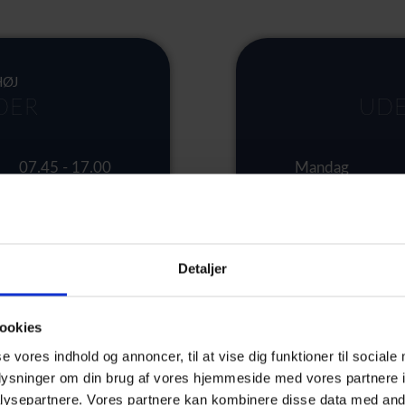
HØJ
DER
UDE
07.45 - 17.00
Mandag
07.45 - 17.00
Tirsdag
07.45 - 17.00
Onsdag
Detaljer
07.45 - 16:00
Torsdag
ookies
07.45 - 14:30
Fredag
se vores indhold og annoncer, til at vise dig funktioner til sociale
Weekend
oplysninger om din brug af vores hjemmeside med vores partnere i
ysepartnere. Vores partnere kan kombinere disse data med andr